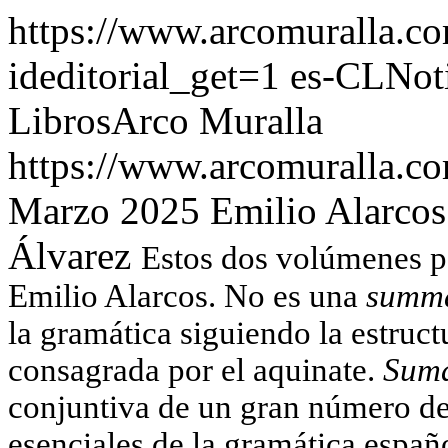
https://www.arcomuralla.co
ideditorial_get=1
es-CL
Noti
Libros
Arco Muralla
https://www.arcomuralla.co
Marzo 2025
Emilio Alarcos
Álvarez
Estos dos volúmenes p
Emilio Alarcos. No es una
sum
la gramática siguiendo la estruc
consagrada por el aquinate.
Sum
conjuntiva de un gran número de
esenciales de la gramática espa